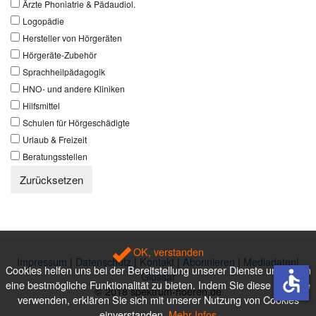
Ärzte Phoniatrie & Pädaudiol.
Logopädie
Hersteller von Hörgeräten
Hörgeräte-Zubehör
Sprachheilpädagogik
HNO- und andere Kliniken
Hilfsmittel
Schulen für Hörgeschädigte
Urlaub & Freizeit
Beratungsstellen
Zurücksetzen
OK, verstanden
Impressum
|
Datenschutz
|
Kontakt
|
Abonnieren
|
Mediadaten
|
Cookies helfen uns bei der Bereitstellung unserer Dienste und Ihnen
accessible
Glossar
eine bestmögliche Funktionalität zu bieten. Indem Sie diese Website
© 2018 spektrum-hoeren.de
verwenden, erklären Sie sich mit unserer Nutzung von Cookies
einverstanden.
Mehr Infos