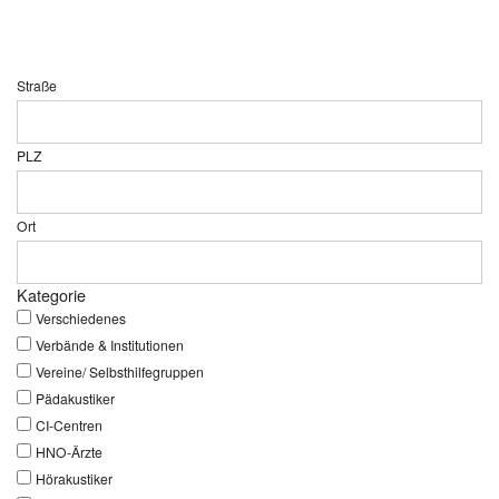
Straße
PLZ
Ort
Kategorie
Verschiedenes
Verbände & Institutionen
Vereine/ Selbsthilfegruppen
Pädakustiker
CI-Centren
HNO-Ärzte
Hörakustiker