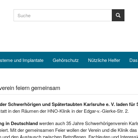
steme und Implantate
Gehörschutz
Nützliche Helfer
Das
verein feiern gemeinsam
 der Schwerhörigen und Spätertaubten Karlsruhe e. V. laden für 
statt in den Räumen der HNO-Klinik in der Edgar-v.-Gierke-Str. 2.
g in Deutschland
werden auch 35 Jahre Schwerhörigenverein Karl
ert. Mit der gemeinsamen Feier wollen der Verein und die Klinik da
 und den Austausch zwischen Betroffenen, Fachleuten und Interessie