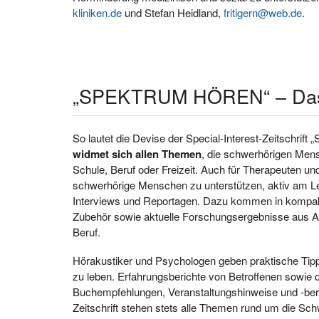
kliniken.de
und Stefan Heidland,
fritigern@web.de
.
„SPEKTRUM HÖREN“ – Das M
So lautet die Devise der Special-Interest-Zeitsch
widmet sich allen Themen
, die schwerhörigen Mens
Schule, Beruf oder Freizeit. Auch für Therapeuten und
schwerhörige Menschen zu unterstützen, aktiv am Leb
Interviews und Reportagen. Dazu kommen in kompak
Zubehör sowie aktuelle Forschungsergebnisse aus Aud
Beruf.
Hörakustiker und Psychologen geben praktische Tipp
zu leben. Erfahrungsberichte von Betroffenen sowie d
Buchempfehlungen, Veranstaltungshinweise und -be
Zeitschrift stehen stets alle Themen rund um die Schw