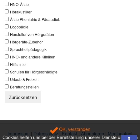
HNO-Ärzte
Hörakustiker
Ärzte Phoniatrie & Pädaudiol.
Logopädie
Hersteller von Hörgeräten
Hörgeräte-Zubehör
Sprachheilpädagogik
HNO- und andere Kliniken
Hilfsmittel
Schulen für Hörgeschädigte
Urlaub & Freizeit
Beratungsstellen
Zurücksetzen
OK, verstanden
Impressum
|
Datenschutz
|
Kontakt
|
Abonnieren
|
Mediadaten
|
Cookies helfen uns bei der Bereitstellung unserer Dienste und Ihnen
Glossar