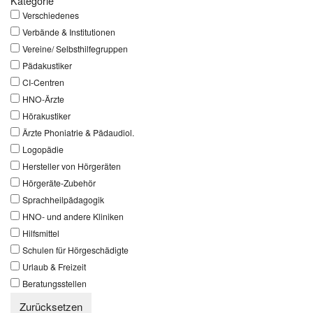
Kategorie
Verschiedenes
Verbände & Institutionen
Vereine/ Selbsthilfegruppen
Pädakustiker
CI-Centren
HNO-Ärzte
Hörakustiker
Ärzte Phoniatrie & Pädaudiol.
Logopädie
Hersteller von Hörgeräten
Hörgeräte-Zubehör
Sprachheilpädagogik
HNO- und andere Kliniken
Hilfsmittel
Schulen für Hörgeschädigte
Urlaub & Freizeit
Beratungsstellen
Zurücksetzen