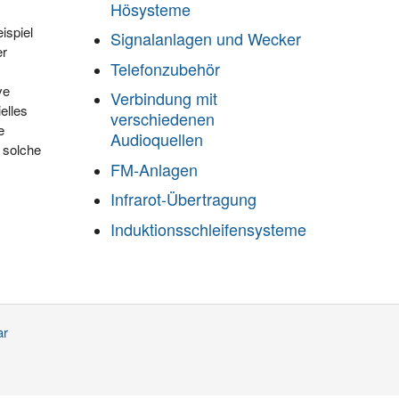
Hösysteme
ispiel
Signalanlagen und Wecker
er
Telefonzubehör
ve
Verbindung mit
ielles
verschiedenen
e
Audioquellen
 solche
FM-Anlagen
Infrarot-Übertragung
Induktionsschleifensysteme
ar