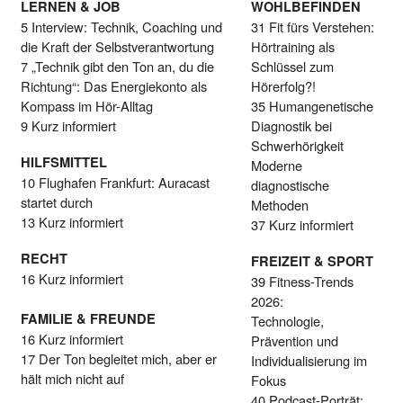
LERNEN & JOB
WOHLBEFINDEN
5 Interview: Technik, Coaching und
31 Fit fürs Verstehen:
die Kraft der Selbstverantwortung
Hörtraining als
7 „Technik gibt den Ton an, du die
Schlüssel zum
Richtung“: Das Energiekonto als
Hörerfolg?!
Kompass im Hör-Alltag
35 Humangenetische
9 Kurz informiert
Diagnostik bei
Schwerhörigkeit
HILFSMITTEL
Moderne
10 Flughafen Frankfurt: Auracast
diagnostische
startet durch
Methoden
13 Kurz informiert
37 Kurz informiert
RECHT
FREIZEIT & SPORT
16 Kurz informiert
39 Fitness-Trends
2026:
FAMILIE & FREUNDE
Technologie,
16 Kurz informiert
Prävention und
17 Der Ton begleitet mich, aber er
Individualisierung im
hält mich nicht auf
Fokus
40 Podcast-Porträt: