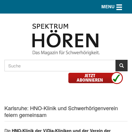
Toggle n
MENU
Karlsruhe: HNO-Klinik und Schwerhörigenverein
feiern gemeinsam
Die
HNO-Klinik der ViDia-Kliniken und der Verein der